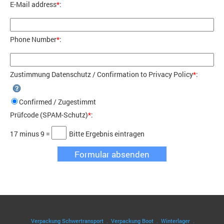
E-Mail address
*
:
Phone Number
*
:
Zustimmung Datenschutz / Confirmation to Privacy Policy
*
:
Confirmed / Zugestimmt
Prüfcode (SPAM-Schutz)
*
:
17 minus 9
=
Bitte Ergebnis eintragen
Verpackung Schwertransport
.
Verpackung Boot
.
Winterlager
.